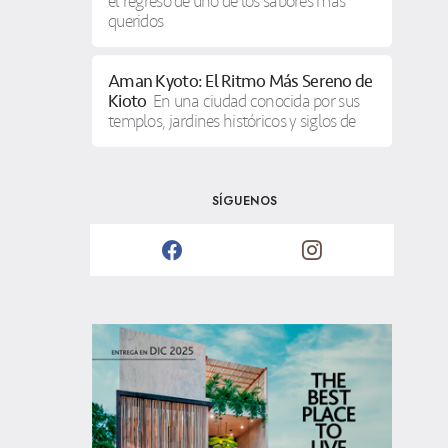
el regreso de uno de los sabores más
queridos
Aman Kyoto: El Ritmo Más Sereno de
Kioto
En una ciudad conocida por sus
templos, jardines históricos y siglos de
SÍGUENOS