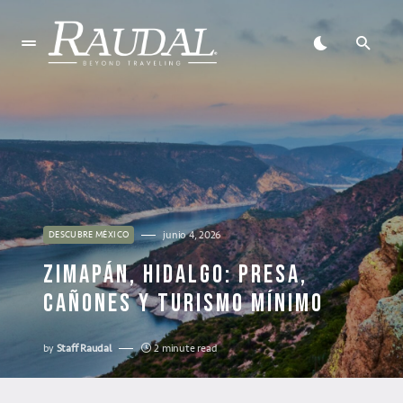
junio 4, 2026
DESCUBRE MÉXICO
ZIMAPÁN, HIDALGO: PRESA,
CAÑONES Y TURISMO MÍNIMO
by
Staff Raudal
2 minute read