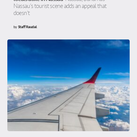
Nassau’s tourist scene adds an appeal that
doesn’t
by
Staff Raudal