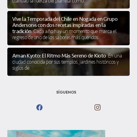
claridad la fuerza del planeta como
Vive la Temporada del Chile en Nogada en Grupo
Anderson’s con dos recetas inspiradas en la
tradición
Cada año hay un momento que marca el
regreso de uno de los sabores más queridos
Aman Kyoto: El Ritmo Más Sereno de Kioto
En una
ciudad conocida por sus templos, jardines históricos y
siglos de
SÍGUENOS