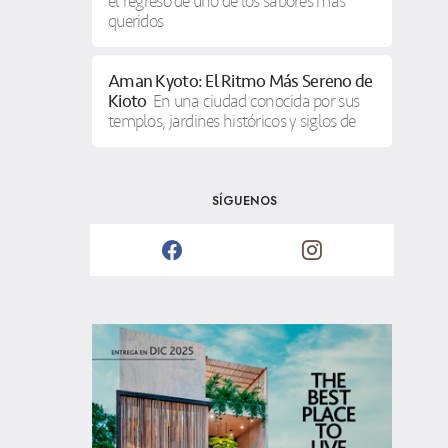
el regreso de uno de los sabores más
queridos
Aman Kyoto: El Ritmo Más Sereno de
Kioto
En una ciudad conocida por sus
templos, jardines históricos y siglos de
SÍGUENOS