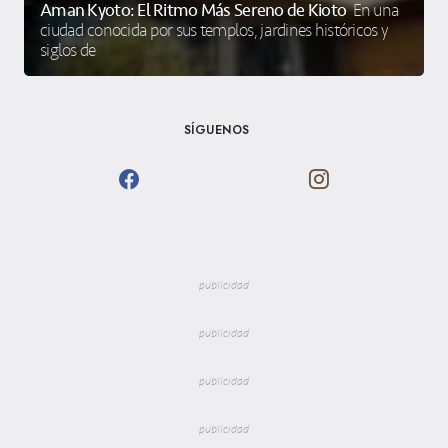
Aman Kyoto: El Ritmo Más Sereno de Kioto
En una
ciudad conocida por sus templos, jardines históricos y
siglos de
SÍGUENOS
publicidad
publicidad
publicidad
publicidad