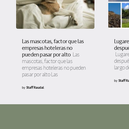
Las mascotas, factor que las
Lugares
empresas hoteleras no
despué
pueden pasar por alto
Lugares
Las
después
mascotas, factor que las
largo d
empresas hoteleras no pueden
pasar por alto Las
by
Staff R
by
Staff Raudal