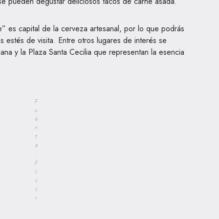
se pueden degustar deliciosos tacos de carne asada.
 es capital de la cerveza artesanal, por lo que podrás
estés de visita. Entre otros lugares de interés se
uana y la Plaza Santa Cecilia que representan la esencia
F
u
e
n
t
e
:
F
li
c
k
r