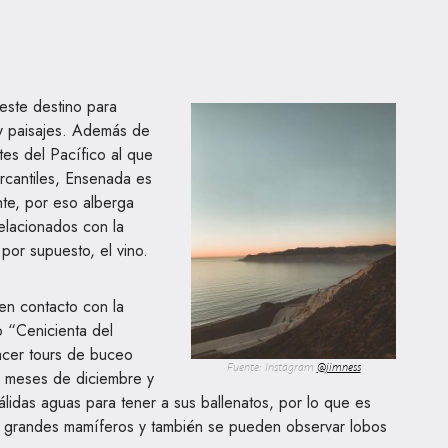
 este destino para
 y paisajes. Además de
tes del Pacífico al que
ercantiles, Ensenada es
nte, por eso alberga
elacionados con la
 por supuesto, el vino.
en contacto con la
 “Cenicienta del
acer tours de buceo
Fuente: Instagram
@jimness
os meses de diciembre y
álidas aguas para tener a sus ballenatos, por lo que es
 grandes mamíferos y también se pueden observar lobos