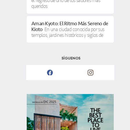
el regreso de uno de los sabores más
queridos
Aman Kyoto: El Ritmo Más Sereno de
Kioto
En una ciudad conocida por sus
templos, jardines históricos y siglos de
SÍGUENOS