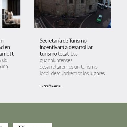
on
Secretaría de Turismo
ad en
incentivará a desarrollar
arriott
turismo local
Los
 de
guanajuatenses
lir a
desarrollaremos un turismo
local, descubriremos los lugares
by
Staff Raudal