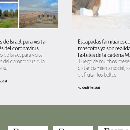
 de Israel para visitar
Escapadas familiares c
s del coronavirus
mascotas ya son realid
hoteles de la cadena M
 de Israel para visitar
 del coronavirus A lo
Luego de muchos meses
e su
distanciamiento social, sa
disfrutar los bellos
audal
by
Staff Raudal