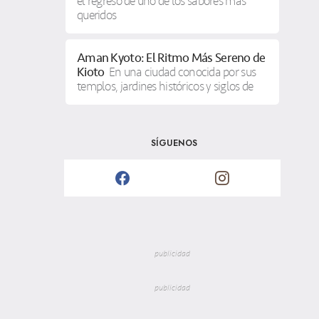
el regreso de uno de los sabores más
queridos
Aman Kyoto: El Ritmo Más Sereno de
Kioto
En una ciudad conocida por sus
templos, jardines históricos y siglos de
SÍGUENOS
publicidad
publicidad