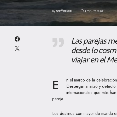
by
Staff Raudal
3 minute read
Las parejas m
desde lo cosm
viajar en el M
E
n el marco de la celebració
Despegar
analizó y detectó 
internacionales que más han 
pareja.
Los destinos con mayor de manda en