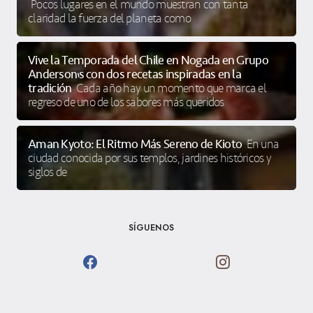
Pocos lugares en el mundo muestran con tanta
claridad la fuerza del planeta como
Vive la Temporada del Chile en Nogada en Grupo
Anderson’s con dos recetas inspiradas en la
tradición
Cada año hay un momento que marca el
regreso de uno de los sabores más queridos
Aman Kyoto: El Ritmo Más Sereno de Kioto
En una
ciudad conocida por sus templos, jardines históricos y
siglos de
SÍGUENOS