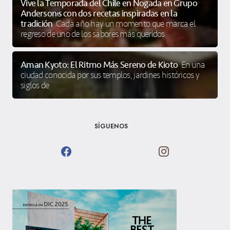
Vive la Temporada del Chile en Nogada en Grupo
Anderson’s con dos recetas inspiradas en la
tradición
Cada año hay un momento que marca el
regreso de uno de los sabores más queridos
Aman Kyoto: El Ritmo Más Sereno de Kioto
En una
ciudad conocida por sus templos, jardines históricos y
siglos de
SÍGUENOS