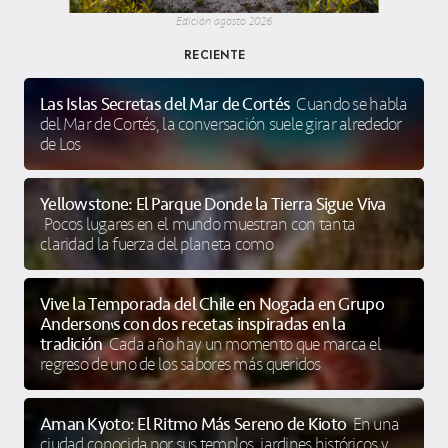
Edición agosto 2026
RECIENTE
Las Islas Secretas del Mar de Cortés
Cuando se habla
del Mar de Cortés, la conversación suele girar alrededor
de Los
Yellowstone: El Parque Donde la Tierra Sigue Viva
Pocos lugares en el mundo muestran con tanta
claridad la fuerza del planeta como
Vive la Temporada del Chile en Nogada en Grupo
Anderson’s con dos recetas inspiradas en la
tradición
Cada año hay un momento que marca el
regreso de uno de los sabores más queridos
Aman Kyoto: El Ritmo Más Sereno de Kioto
En una
ciudad conocida por sus templos, jardines históricos y