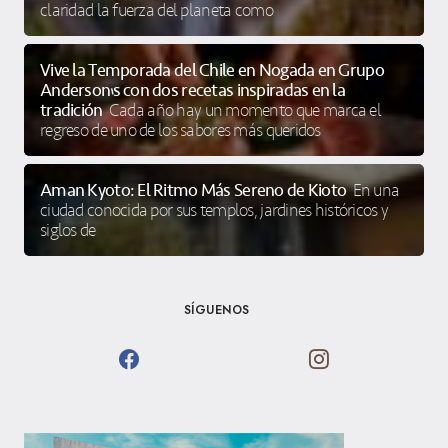
claridad la fuerza del planeta como
Vive la Temporada del Chile en Nogada en Grupo
Anderson’s con dos recetas inspiradas en la
tradición
Cada año hay un momento que marca el
regreso de uno de los sabores más queridos
Aman Kyoto: El Ritmo Más Sereno de Kioto
En una
ciudad conocida por sus templos, jardines históricos y
siglos de
SÍGUENOS