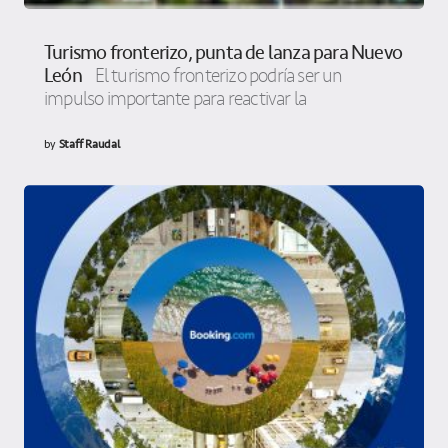
Turismo fronterizo, punta de lanza para Nuevo
León
El turismo fronterizo podría ser un
impulso importante para reactivar la
by
Staff Raudal