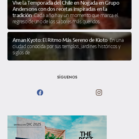
Vive la Temporada del Chile en Nogada en Grupo
Anderson’s con dos recetas inspiradas en la
tradición
Cada año hay un momento que marca el
regreso de uno de los sabores más queridos
Aman Kyoto: El Ritmo Más Sereno de Kioto
En una
ciudad conocida por sus templos, jardines históricos y
siglos de
SÍGUENOS