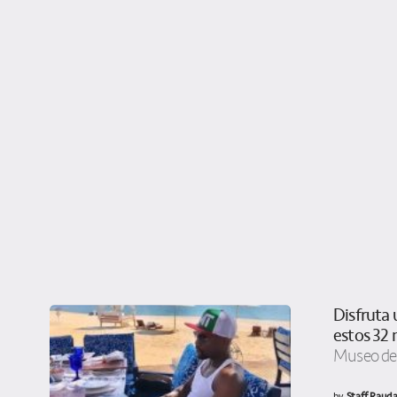
Disfruta 
estos 32
Museo del
by
Staff Rauda