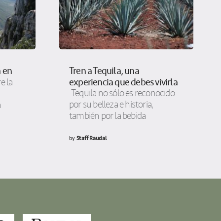
 en
Tren a Tequila, una
experiencia que debes vivirla
e la
Tequila no sólo es reconocido
n
por su belleza e historia,
n
también por la bebida
by
Staff Raudal