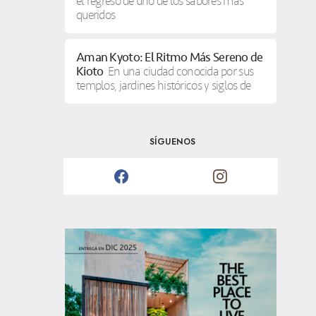
el regreso de uno de los sabores más
queridos
Aman Kyoto: El Ritmo Más Sereno de
Kioto
En una ciudad conocida por sus
templos, jardines históricos y siglos de
SÍGUENOS