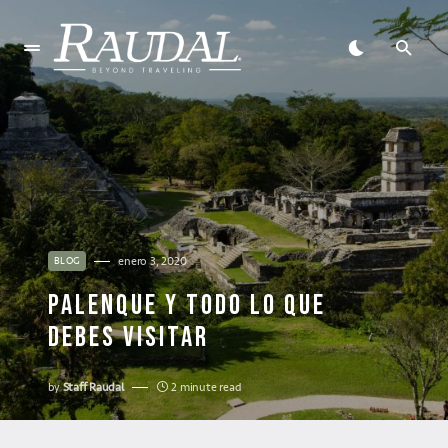
enero 3, 2020
BLOG
PALENQUE Y TODO LO QUE
DEBES VISITAR
by
Staff Raudal
2 minute read