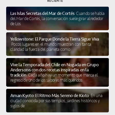
RECIENTE
Las Islas Secretas del Mar de Cortés
Cuando se habla
del Mar de Cortés, la conversación suele girar alrededor
de Los
Yellowstone: El Parque Donde la Tierra Sigue Viva
Pocos lugares en el mundo muestran con tanta
claridad la fuerza del planeta como
Vive la Temporada del Chile en Nogada en Grupo
Anderson’s con dos recetas inspiradas en la
tradición
Cada año hay un momento que marca el
regreso de uno de los sabores más queridos
Aman Kyoto: El Ritmo Más Sereno de Kioto
En una
ciudad conocida por sus templos, jardines históricos y
siglos de