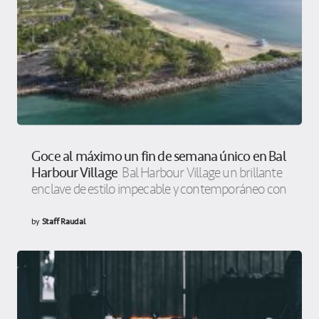
Goce al máximo un fin de semana único en Bal
Harbour Village
Bal Harbour Village un brillante
enclave de estilo impecable y contemporáneo con
by
Staff Raudal