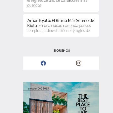
el regreso de uno de los sabores más
queridos
Aman Kyoto: El Ritmo Más Sereno de
Kioto
En una ciudad conocida por sus
templos, jardines históricos y siglos de
SÍGUENOS