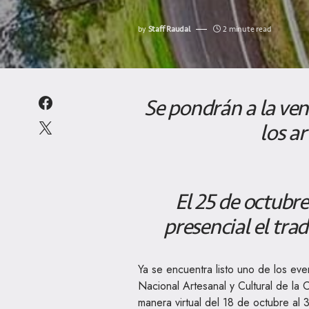
by
Staff Raudal
2 minute read
Se pondrán a la ven
los a
El 25 de octubr
presencial el tra
Ya se encuentra listo uno de los eve
Nacional Artesanal y Cultural de la 
manera virtual del 18 de octubre al 