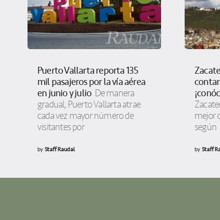
Puerto Vallarta reporta 135
Zacate
mil pasajeros por la vía aérea
conta
en junio y julio
¡conóc
De manera
gradual, Puerto Vallarta atrae
Zacatec
cada vez mayor número de
mejor c
visitantes por
según
by
Staff Raudal
by
Staff R