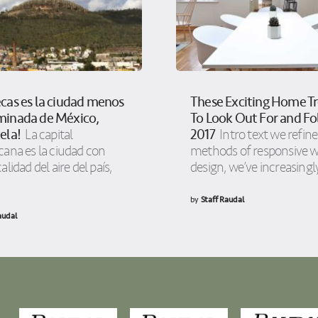
cas es la ciudad menos
These Exciting Home T
minada de México,
To Look Out For and Fo
ela!
2017
La capital
Intro text we refin
ana es la ciudad con
methods of responsive 
alidad del aire del país,
design, we’ve increasingl
by
Staff Raudal
audal