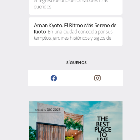
el regreso de uno de los sabores más
queridos
Aman Kyoto: El Ritmo Más Sereno de
Kioto
En una ciudad conocida por sus
templos, jardines históricos y siglos de
SÍGUENOS