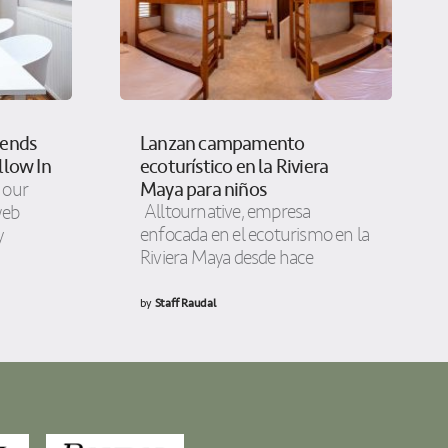
rends
Lanzan campamento
llow In
ecoturístico en la Riviera
Maya para niños
e our
Alltournative, empresa
web
enfocada en el ecoturismo en la
y
Riviera Maya desde hace
by
Staff Raudal