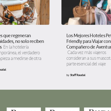
s que regeneran
Los Mejores Hoteles Pe
dades, no solo reciben
Friendly para Viajar con
s
Compañero de Aventu
En la hotelería
Cada vez más viajeros
poránea, el verdadero
consideran a sus mascot
pieza a medirse de otra
parte esencial del viaje
audal
by
Staff Raudal