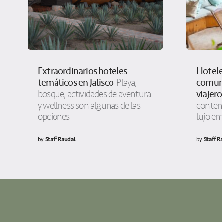
Extraordinarios hoteles
Hotele
temáticos en Jalisco
comuni
Playa,
viajero
bosque, actividades de aventura
y wellness son algunas de las
contem
opciones
lujo em
by
Staff Raudal
by
Staff R