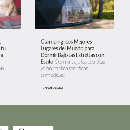
t-
Glamping: Los Mejores
 tu
Lugares del Mundo para
ra
Dormir Bajo las Estrellas con
Estilo
Dormir bajo las estrellas
as
ya no implica sacrificar
comodidad
by
Staff Raudal