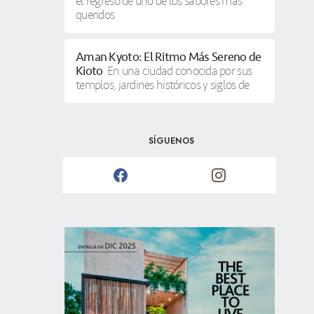
el regreso de uno de los sabores más
queridos
Aman Kyoto: El Ritmo Más Sereno de
Kioto
En una ciudad conocida por sus
templos, jardines históricos y siglos de
SÍGUENOS