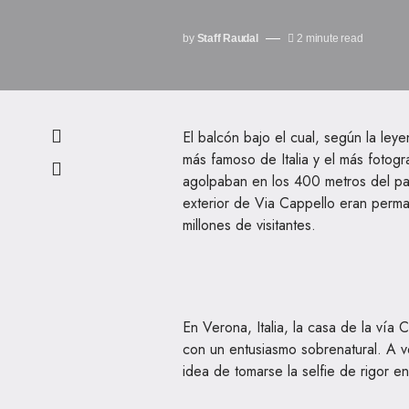
by
Staff Raudal
2 minute read
El balcón bajo el cual, según la ley
más famoso de Italia y el más fotogr
agolpaban en los 400 metros del pat
exterior de Via Cappello eran perma
millones de visitantes.
En Verona, Italia, la casa de la vía
con un entusiasmo sobrenatural. A v
idea de tomarse la selfie de rigor e