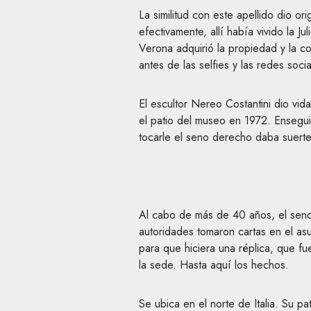
La similitud con este apellido dio o
efectivamente, allí había vivido la 
Verona adquirió la propiedad y la co
antes de las selfies y las redes socia
El escultor Nereo Costantini dio vida
el patio del museo en 1972. Ensegu
tocarle el seno derecho daba suerte
Al cabo de más de 40 años, el seno 
autoridades tomaron cartas en el asu
para que hiciera una réplica, que fue 
la sede. Hasta aquí los hechos.
Se ubica en el norte de Italia. Su pat