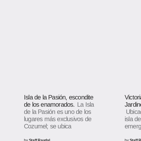
Isla de la Pasión, escondite
Victor
de los enamorados.
La Isla
Jardi
de la Pasión es uno de los
Ubica
lugares más exclusivos de
isla d
Cozumel; se ubica
emerg
by
Staff Raudal
by
Staff 