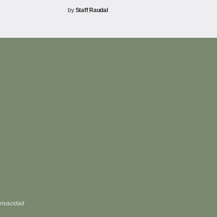
by
Staff Raudal
rivacidad