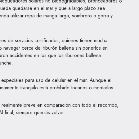
os bloqueadores solares no biodegradables, bronceadores o
pueda quedarse en el mar y que a largo plazo sea
enda utilizar ropa de manga larga, sombrero o gorra y
res de servicios certificados, quienes tienen mucha
 navegar cerca del tiburón ballena sin ponerlos en
aron accidentes en los que los tiburones ballena
ancha.
s especiales para uso de celular en el mar. Aunque el
mamente tranquilo está prohibido tocarlos o montarlos.
es realmente breve en comparación con todo el recorrido,
Al final, siempre querrás volver.