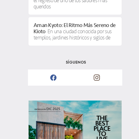
el regreso de uno de los sabores más
queridos
Aman Kyoto: El Ritmo Más Sereno de
Kioto
En una ciudad conocida por sus
templos, jardines históricos y siglos de
SÍGUENOS