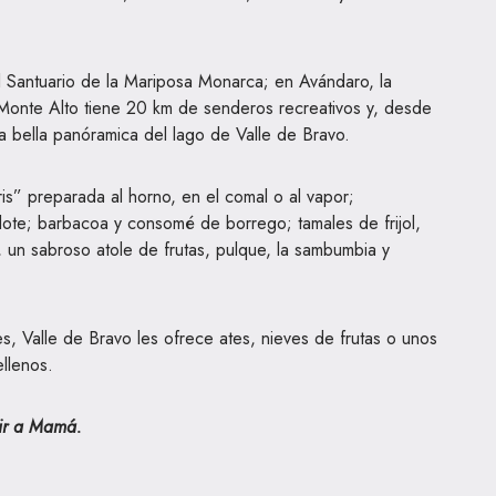
 Santuario de la Mariposa Monarca; en Avándaro, la
onte Alto tiene 20 km de senderos recreativos y, desde
 bella panóramica del lago de Valle de Bravo.
ris” preparada al horno, en el comal o al vapor;
olote; barbacoa y consomé de borrego; tamales de frijol,
, un sabroso atole de frutas, pulque, la sambumbia y
s, Valle de Bravo les ofrece ates, nieves de frutas o unos
ellenos.
tir a Mamá.