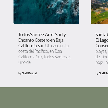
Todos Santos: Arte, Surf y
Santa 
Encanto Costero en Baja
El Lag
California Sur
Conser
Ubicado en la
costa del Pacífico, en Baja
playas,
California Sur, Todos Santos es
destino
uno de
popula
by
Staff Raudal
by
Staff R