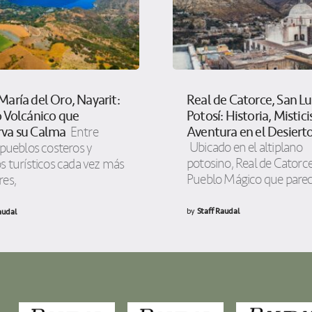
María del Oro, Nayarit:
Real de Catorce, San Lu
o Volcánico que
Potosí: Historia, Mistic
va su Calma
Aventura en el Desiert
Entre
Ubicado en el altiplano
 pueblos costeros y
potosino, Real de Catorc
s turísticos cada vez más
Pueblo Mágico que pare
res,
by
Staff Raudal
audal