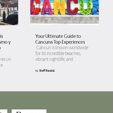
is
Your Ultimate Guide to
ismo y
Cancun’s Top Experiences
o
Cancun is known worldwide
for its incredible beaches,
e es un
vibrant nightlife, and
ce
by
Staff Raudal