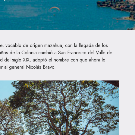
, vocablo de origen mazahua, con la llegada de los
 años de la Colonia cambió a San Francisco del Valle de
d del siglo XIX, adoptó el nombre con que ahora lo
r al general Nicolás Bravo.