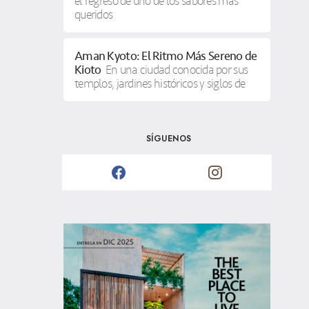
el regreso de uno de los sabores más
queridos
Aman Kyoto: El Ritmo Más Sereno de
Kioto
En una ciudad conocida por sus
templos, jardines históricos y siglos de
SÍGUENOS